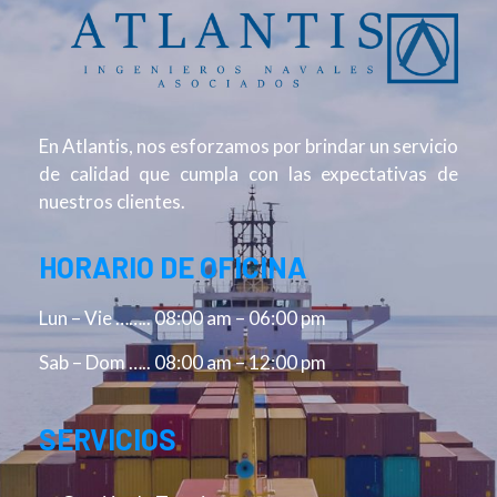
En Atlantis, nos esforzamos por brindar un servicio
de calidad que cumpla con las expectativas de
nuestros clientes.
HORARIO DE OFICINA
Lun – Vie …….. 08:00 am – 06:00 pm
Sab – Dom ….. 08:00 am – 12:00 pm
SERVICIOS