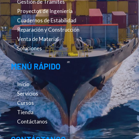
Gestión de Tramites
Proyectos de Ingeniería
Cuadernos de Estabilidad
Reparación y Construcción
Venta de Material
Soluciones
MENÚ RÁPIDO
Inicio
Servicios
Cursos
Tienda
Contáctanos