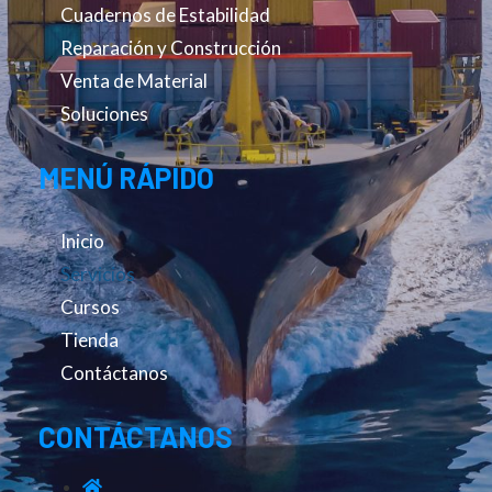
Cuadernos de Estabilidad
Reparación y Construcción
Venta de Material
Soluciones
MENÚ RÁPIDO
Inicio
Servicios
Cursos
Tienda
Contáctanos
CONTÁCTANOS