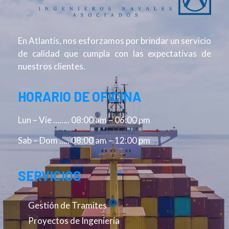
En Atlantis, nos esforzamos por brindar un servicio
de calidad que cumpla con las expectativas de
nuestros clientes.
HORARIO DE OFICINA
Lun – Vie …….. 08:00 am – 06:00 pm
Sab – Dom ….. 08:00 am – 12:00 pm
SERVICIOS
Gestión de Tramites
Proyectos de Ingeniería